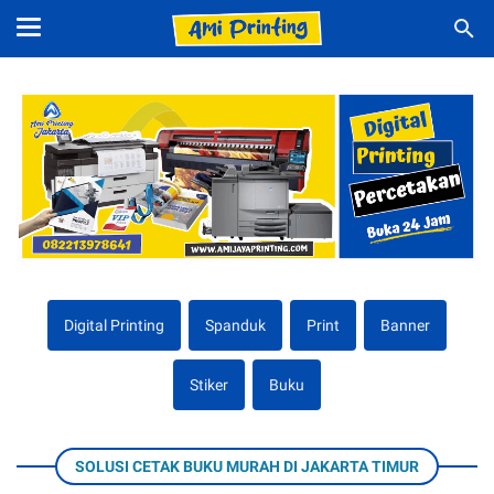
Digital Printing
Spanduk
Print
Banner
Stiker
Buku
SOLUSI CETAK BUKU MURAH DI JAKARTA TIMUR